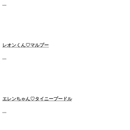
…
レオンくん♡マルプー
…
エレンちゃん♡タイニープードル
…