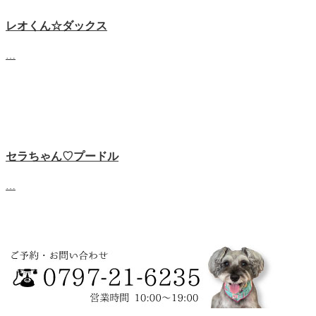
レオくん☆ダックス
…
セラちゃん♡プードル
…