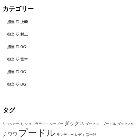
カテゴリー
担当 ♡ 上﨑
担当 ♡ 村上
担当 ♡ OG
担当 ♡ 宮本
担当 ♡ OG
担当 ♡ OG
タグ
ダックス
E.コッカー
ち
ショコラティエ
シーズー
ダックス、プードル
ダックスの
プードル
チワワ
ランディー
レディ
宗一郎