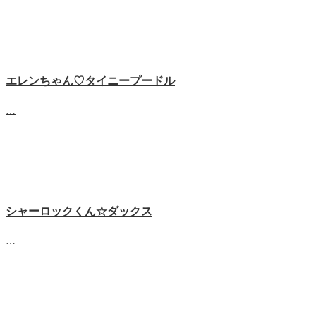
エレンちゃん♡タイニープードル
…
シャーロックくん☆ダックス
…