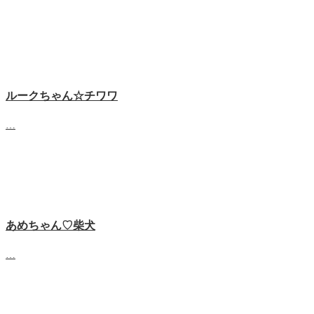
ルークちゃん☆チワワ
…
あめちゃん♡‬柴犬
…