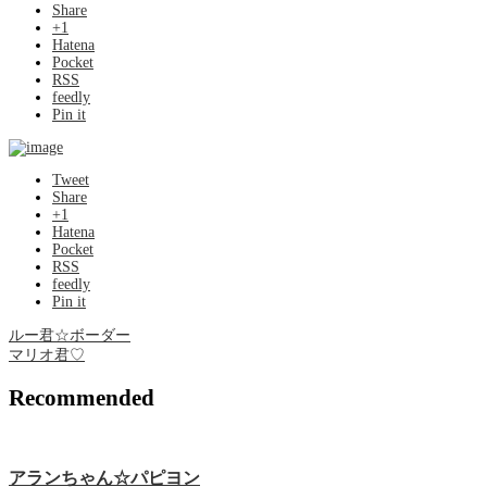
Share
+1
Hatena
Pocket
RSS
feedly
Pin it
Tweet
Share
+1
Hatena
Pocket
RSS
feedly
Pin it
ルー君☆ボーダー
マリオ君♡
Recommended
アランちゃん☆パピヨン