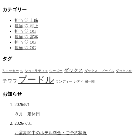
カテゴリー
担当 ♡ 上﨑
担当 ♡ 村上
担当 ♡ OG
担当 ♡ 宮本
担当 ♡ OG
担当 ♡ OG
タグ
ダックス
E.コッカー
ち
ショコラティエ
シーズー
ダックス、プードル
ダックスの
プードル
チワワ
ランディー
レディ
宗一郎
お知らせ
2026/8/1
８月 定休日
2026/7/31
お盆期間中のホテル料金・ご予約状況