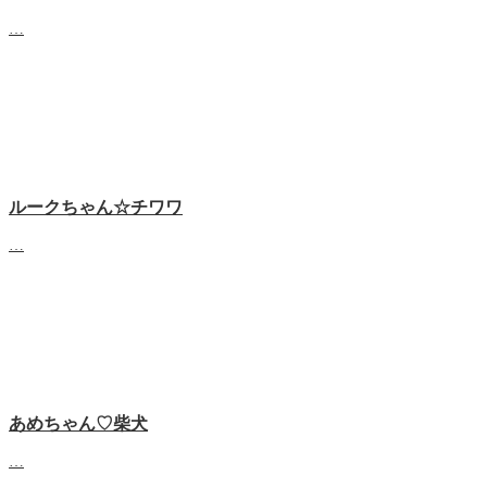
…
ルークちゃん☆チワワ
…
あめちゃん♡‬柴犬
…