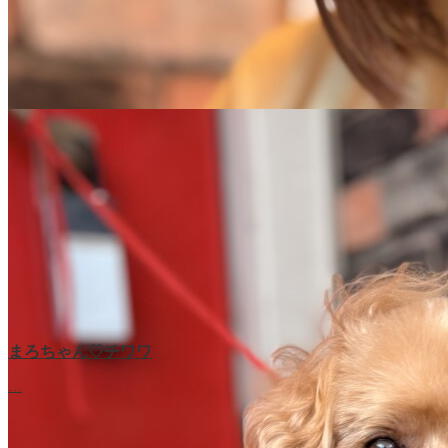
まろちゃん♡チワワ
…