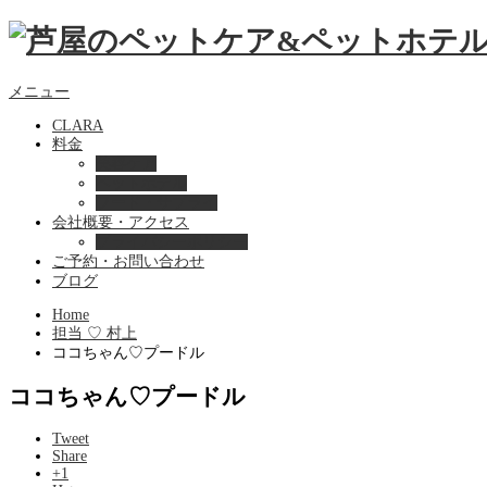
メニュー
CLARA
料金
美容ケア
ペットホテル
フード・サプライ
会社概要・アクセス
プライバシーポリシー
ご予約・お問い合わせ
ブログ
Home
担当 ♡ 村上
ココちゃん♡プードル
ココちゃん♡プードル
Tweet
Share
+1