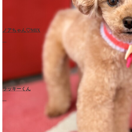
ノアちゃん♡‬MIX
…
ラッキーくん
…