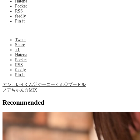
Hatena
Pocket
RSS
feedly
Pin it
Tweet
Share
+1
Hatena
Pocket
RSS
feedly
Pin it
アシュレイくん♡ジーニーくん♡プードル
ノアちゃん☆MIX
Recommended