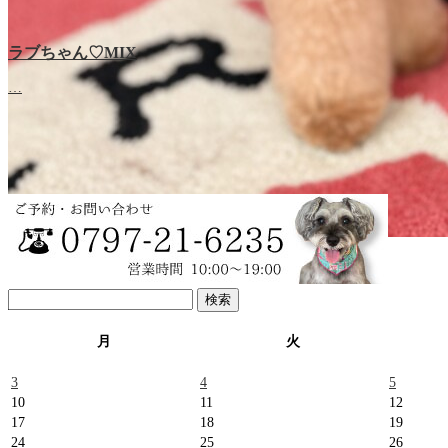
ラブちゃん♡MIX
ラブちゃん♡プードル
…
…
直次郎ちゃん♡プードル
検
…
索:
月
火
3
4
5
10
11
12
17
18
19
24
25
26