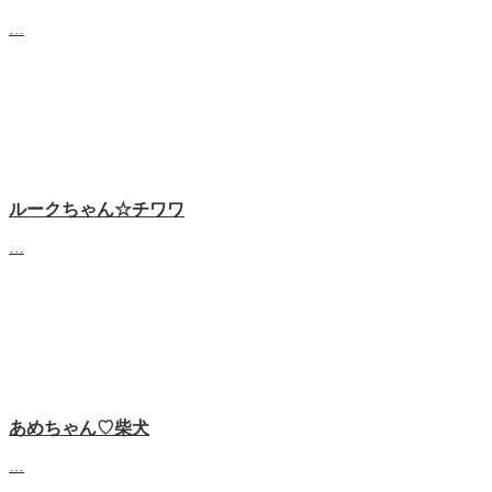
…
ルークちゃん☆チワワ
…
あめちゃん♡‬柴犬
…