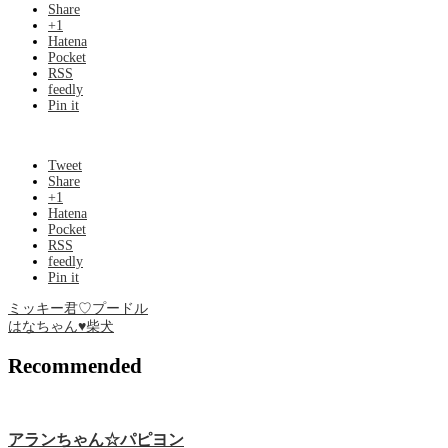
Share
+1
Hatena
Pocket
RSS
feedly
Pin it
Tweet
Share
+1
Hatena
Pocket
RSS
feedly
Pin it
ミッキー君♡プードル
はなちゃん♥柴犬
Recommended
アランちゃん☆パピヨン