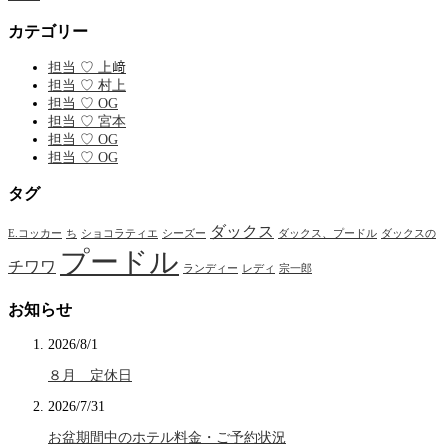
カテゴリー
担当 ♡ 上﨑
担当 ♡ 村上
担当 ♡ OG
担当 ♡ 宮本
担当 ♡ OG
担当 ♡ OG
タグ
ダックス
E.コッカー
ち
ショコラティエ
シーズー
ダックス、プードル
ダックスの
プードル
チワワ
ランディー
レディ
宗一郎
お知らせ
2026/8/1
８月 定休日
2026/7/31
お盆期間中のホテル料金・ご予約状況