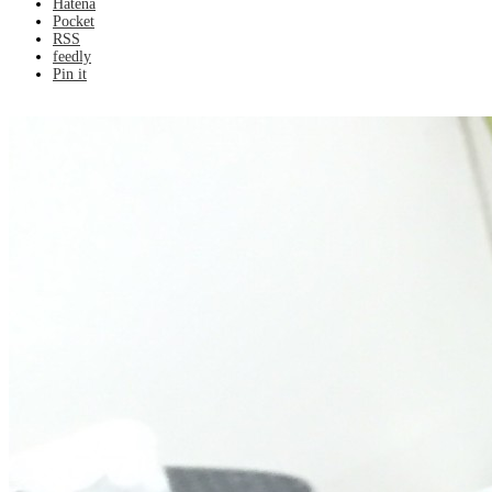
Hatena
Pocket
RSS
feedly
Pin it