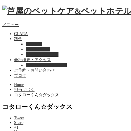
メニュー
CLARA
料金
美容ケア
ペットホテル
フード・サプライ
会社概要・アクセス
プライバシーポリシー
ご予約・お問い合わせ
ブログ
Home
担当 ♡ OG
コタローくん☆ダックス
コタローくん☆ダックス
Tweet
Share
+1