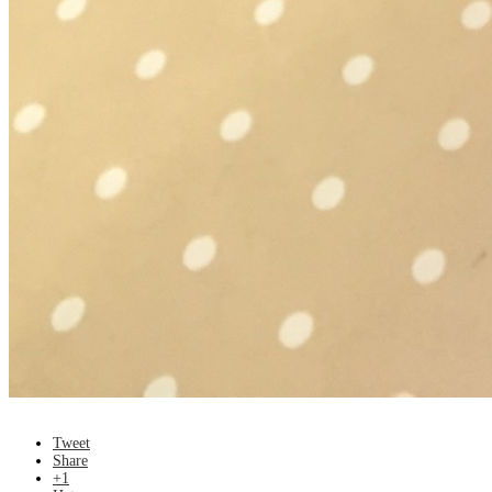
Tweet
Share
+1