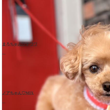
まろちゃん♡チワワ
…
ノアちゃん♡‬MIX
…