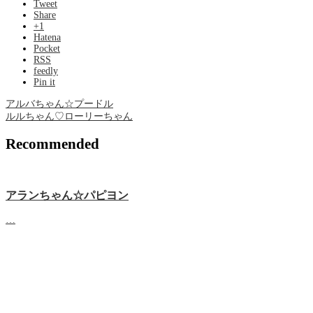
Tweet
Share
+1
Hatena
Pocket
RSS
feedly
Pin it
アルバちゃん☆プードル
ルルちゃん♡ローリーちゃん
Recommended
アランちゃん☆パピヨン
…