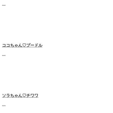
…
ココちゃん♡‬プードル
…
ソラちゃん♡‬チワワ
…