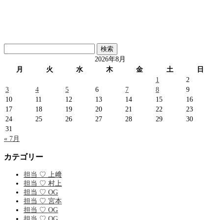
検
索:
2026年8月
月
火
水
木
金
土
日
1
2
3
4
5
6
7
8
9
10
11
12
13
14
15
16
17
18
19
20
21
22
23
24
25
26
27
28
29
30
31
« 7月
カテゴリー
担当 ♡ 上﨑
担当 ♡ 村上
担当 ♡ OG
担当 ♡ 宮本
担当 ♡ OG
担当 ♡ OG