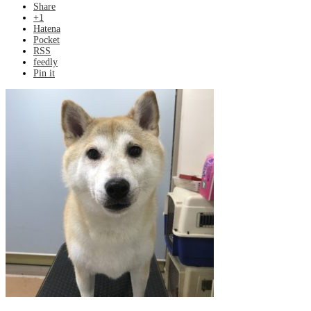
Share
+1
Hatena
Pocket
RSS
feedly
Pin it