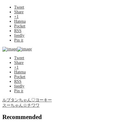
Tweet
Share
+1
Hatena
Pocket
RSS
feedly
Pin it
Tweet
Share
+1
Hatena
Pocket
RSS
feedly
Pin it
ルブタンちゃん♡ヨーキー
スーちゃん☆チワワ
Recommended