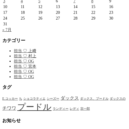
3
4
5
6
7
8
9
10
11
12
13
14
15
16
17
18
19
20
21
22
23
24
25
26
27
28
29
30
31
« 7月
カテゴリー
担当 ♡ 上﨑
担当 ♡ 村上
担当 ♡ OG
担当 ♡ 宮本
担当 ♡ OG
担当 ♡ OG
タグ
ダックス
E.コッカー
ち
ショコラティエ
シーズー
ダックス、プードル
ダックスの
プードル
チワワ
ランディー
レディ
宗一郎
お知らせ