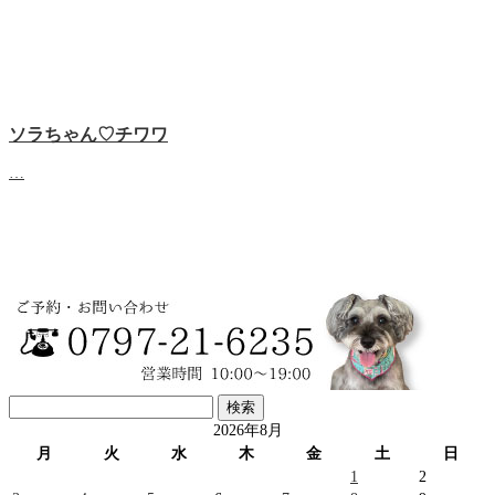
ソラちゃん♡‬チワワ
…
検
索:
2026年8月
月
火
水
木
金
土
日
1
2