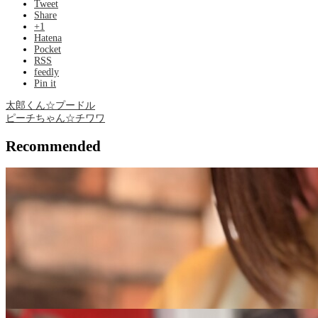
Tweet
Share
+1
Hatena
Pocket
RSS
feedly
Pin it
太郎くん☆プードル
ピーチちゃん☆チワワ
Recommended