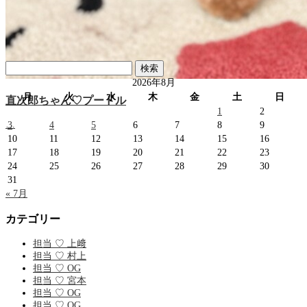
検
索:
2026年8月
月
火
水
木
金
土
日
直次郎ちゃん♡プードル
1
2
…
3
4
5
6
7
8
9
10
11
12
13
14
15
16
17
18
19
20
21
22
23
24
25
26
27
28
29
30
31
« 7月
カテゴリー
担当 ♡ 上﨑
担当 ♡ 村上
担当 ♡ OG
担当 ♡ 宮本
担当 ♡ OG
担当 ♡ OG