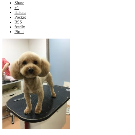
Share
+1
Hatena
Pocket
RSS
feedly
Pin it