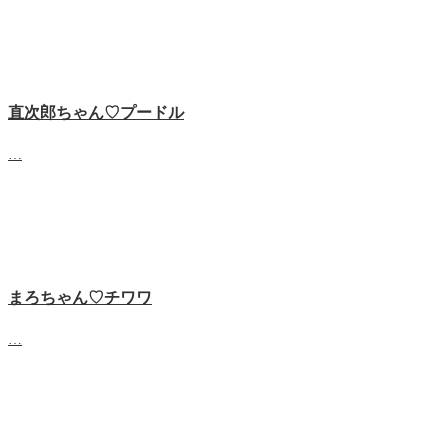
直次郎ちゃん♡プードル
…
まろちゃん♡チワワ
…