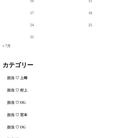
10
11
17
18
24
25
31
« 7月
カテゴリー
担当 ♡ 上﨑
担当 ♡ 村上
担当 ♡ OG
担当 ♡ 宮本
担当 ♡ OG