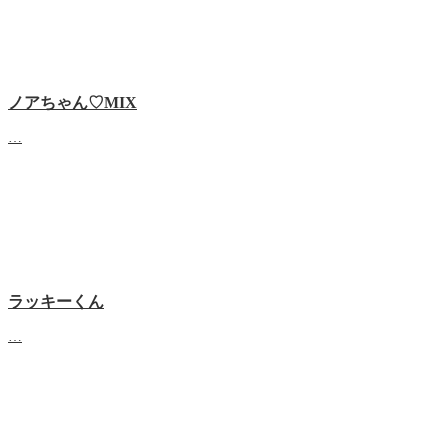
ノアちゃん♡‬MIX
…
ラッキーくん
…