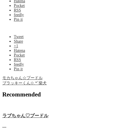
Hatena
Pocket
RSS
feedly
Pin it
Tweet
Share
+1
Hatena
Pocket
RSS
feedly
Pin it
モカちゃん☆プードル
ブラッキーくん✩.*˚柴犬
Recommended
ラブちゃん♡プードル
…