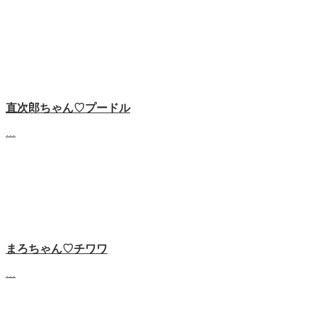
直次郎ちゃん♡プードル
…
まろちゃん♡チワワ
…