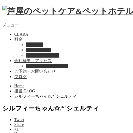
メニュー
CLARA
料金
美容ケア
ペットホテル
フード・サプライ
会社概要・アクセス
プライバシーポリシー
ご予約・お問い合わせ
ブログ
Home
担当 ♡ OG
シルフィーちゃん✩.*˚シェルティ
シルフィーちゃん✩.*˚シェルティ
Tweet
Share
+1