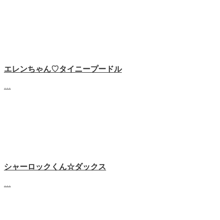
エレンちゃん♡タイニープードル
…
シャーロックくん☆ダックス
…