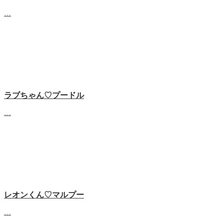
…
ラブちゃん♡プードル
…
レオンくん♡マルプー
…