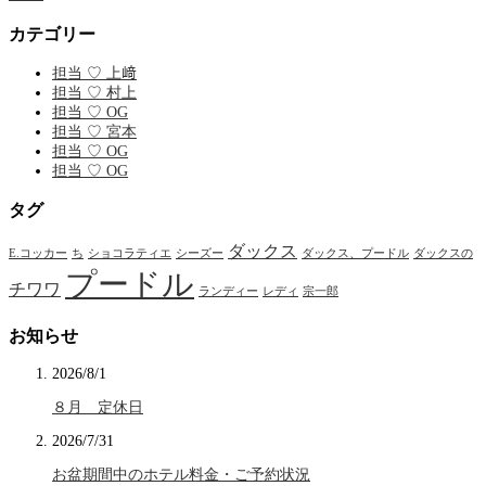
カテゴリー
担当 ♡ 上﨑
担当 ♡ 村上
担当 ♡ OG
担当 ♡ 宮本
担当 ♡ OG
担当 ♡ OG
タグ
ダックス
E.コッカー
ち
ショコラティエ
シーズー
ダックス、プードル
ダックスの
プードル
チワワ
ランディー
レディ
宗一郎
お知らせ
2026/8/1
８月 定休日
2026/7/31
お盆期間中のホテル料金・ご予約状況