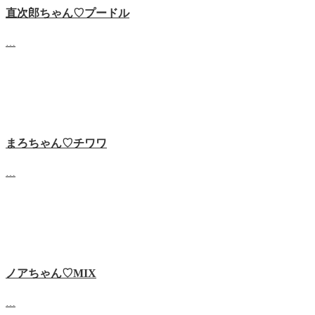
直次郎ちゃん♡プードル
…
まろちゃん♡チワワ
…
ノアちゃん♡‬MIX
…