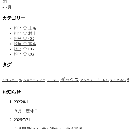
31
« 7月
カテゴリー
担当 ♡ 上﨑
担当 ♡ 村上
担当 ♡ OG
担当 ♡ 宮本
担当 ♡ OG
担当 ♡ OG
タグ
ダックス
E.コッカー
ち
ショコラティエ
シーズー
ダックス、プードル
ダックスの
お知らせ
2026/8/1
８月 定休日
2026/7/31
お盆期間中のホテル料金・ご予約状況