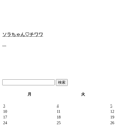
ソラちゃん♡‬チワワ
…
検
索:
月
火
3
4
5
10
11
12
17
18
19
24
25
26