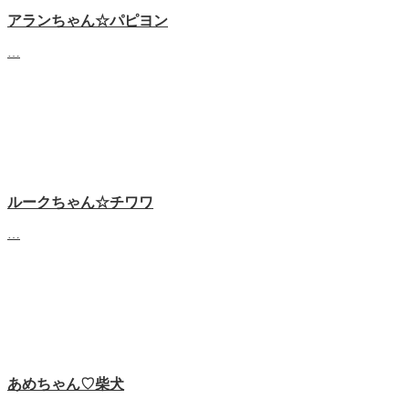
アランちゃん☆パピヨン
…
ルークちゃん☆チワワ
…
あめちゃん♡‬柴犬