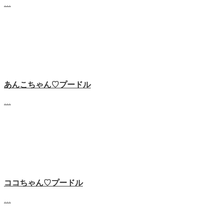
…
あんこちゃん♡‬プードル
…
ココちゃん♡‬プードル
…