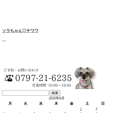
ソラちゃん♡‬チワワ
…
検
索:
2026年8月
月
火
水
木
金
土
日
1
2