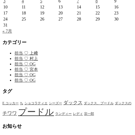
3
4
5
6
7
8
9
10
11
12
13
14
15
16
17
18
19
20
21
22
23
24
25
26
27
28
29
30
31
« 7月
カテゴリー
担当 ♡ 上﨑
担当 ♡ 村上
担当 ♡ OG
担当 ♡ 宮本
担当 ♡ OG
担当 ♡ OG
タグ
ダックス
E.コッカー
ち
ショコラティエ
シーズー
ダックス、プードル
ダックスの
プードル
チワワ
ランディー
レディ
宗一郎
お知らせ