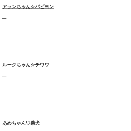
アランちゃん☆パピヨン
…
ルークちゃん☆チワワ
…
あめちゃん♡‬柴犬