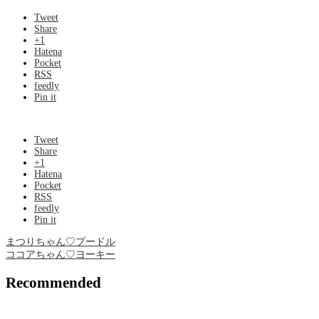
Tweet
Share
+1
Hatena
Pocket
RSS
feedly
Pin it
Tweet
Share
+1
Hatena
Pocket
RSS
feedly
Pin it
まつりちゃん♡プードル
ココアちゃん♡ヨーキー
Recommended