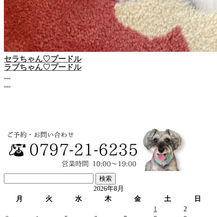
セラちゃん♡プードル
ラブちゃん♡プードル
…
…
検
索:
2026年8月
月
火
水
木
金
土
日
1
2