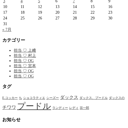
3
4
5
6
7
8
9
10
11
12
13
14
15
16
17
18
19
20
21
22
23
24
25
26
27
28
29
30
31
« 7月
カテゴリー
担当 ♡ 上﨑
担当 ♡ 村上
担当 ♡ OG
担当 ♡ 宮本
担当 ♡ OG
担当 ♡ OG
タグ
ダックス
E.コッカー
ち
ショコラティエ
シーズー
ダックス、プードル
ダックスの
プードル
チワワ
ランディー
レディ
宗一郎
お知らせ