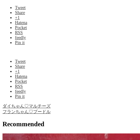
Tweet
Share
+1
Hatena
Pocket
RSS
feedly
Pin it
Tweet
Share
+1
Hatena
Pocket
RSS
feedly
Pin it
ダイちゃん♡マルチーズ
フランちゃん♡プードル
Recommended