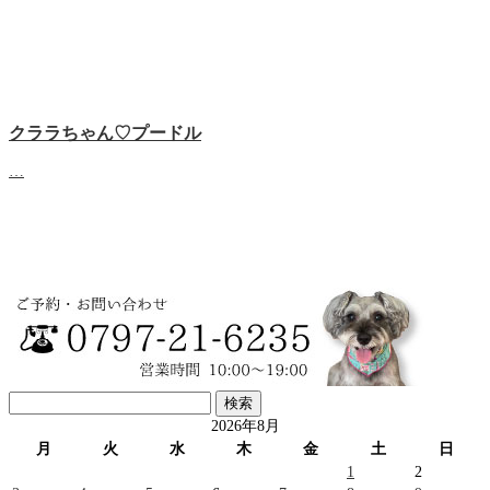
クララちゃん♡プードル
…
検
索:
2026年8月
月
火
水
木
金
土
日
1
2