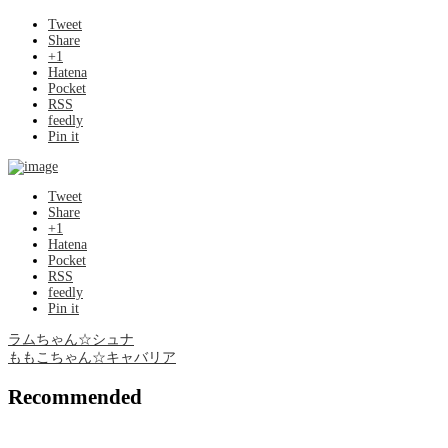
Tweet
Share
+1
Hatena
Pocket
RSS
feedly
Pin it
Tweet
Share
+1
Hatena
Pocket
RSS
feedly
Pin it
ラムちゃん☆シュナ
ももこちゃん☆キャバリア
Recommended