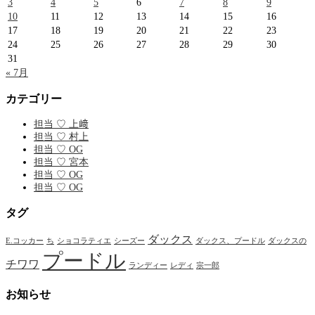
3
4
5
6
7
8
9
10
11
12
13
14
15
16
17
18
19
20
21
22
23
24
25
26
27
28
29
30
31
« 7月
カテゴリー
担当 ♡ 上﨑
担当 ♡ 村上
担当 ♡ OG
担当 ♡ 宮本
担当 ♡ OG
担当 ♡ OG
タグ
ダックス
E.コッカー
ち
ショコラティエ
シーズー
ダックス、プードル
ダックスの
プードル
チワワ
ランディー
レディ
宗一郎
お知らせ