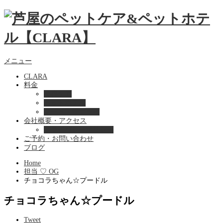
メニュー
CLARA
料金
美容ケア
ペットホテル
フード・サプライ
会社概要・アクセス
プライバシーポリシー
ご予約・お問い合わせ
ブログ
Home
担当 ♡ OG
チョコラちゃん☆プードル
チョコラちゃん☆プードル
Tweet