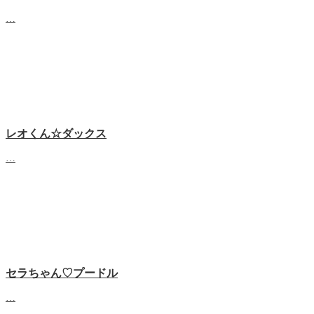
…
レオくん☆ダックス
…
セラちゃん♡プードル
…