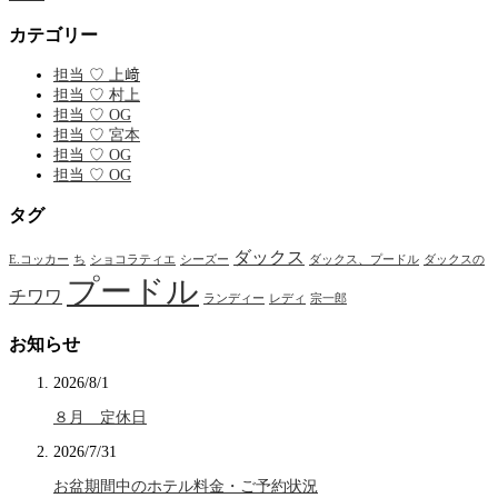
カテゴリー
担当 ♡ 上﨑
担当 ♡ 村上
担当 ♡ OG
担当 ♡ 宮本
担当 ♡ OG
担当 ♡ OG
タグ
ダックス
E.コッカー
ち
ショコラティエ
シーズー
ダックス、プードル
ダックスの
プードル
チワワ
ランディー
レディ
宗一郎
お知らせ
2026/8/1
８月 定休日
2026/7/31
お盆期間中のホテル料金・ご予約状況