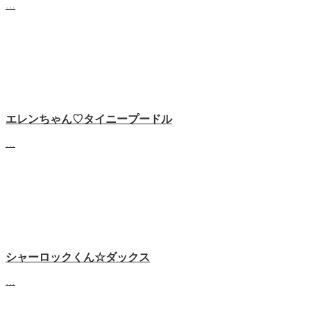
…
エレンちゃん♡タイニープードル
…
シャーロックくん☆ダックス
…