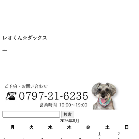
レオくん☆ダックス
…
検
索:
2026年8月
月
火
水
木
金
土
日
1
2