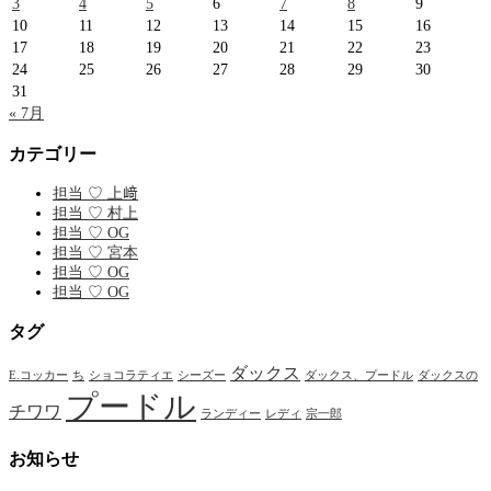
3
4
5
6
7
8
9
10
11
12
13
14
15
16
17
18
19
20
21
22
23
24
25
26
27
28
29
30
31
« 7月
カテゴリー
担当 ♡ 上﨑
担当 ♡ 村上
担当 ♡ OG
担当 ♡ 宮本
担当 ♡ OG
担当 ♡ OG
タグ
ダックス
E.コッカー
ち
ショコラティエ
シーズー
ダックス、プードル
ダックスの
プードル
チワワ
ランディー
レディ
宗一郎
お知らせ