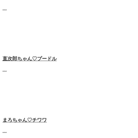
…
直次郎ちゃん♡プードル
…
まろちゃん♡チワワ
…