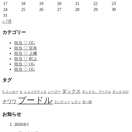
17
18
19
20
21
22
23
24
25
26
27
28
29
30
31
« 7月
カテゴリー
担当 ♡ OG
担当 ♡ 宮本
担当 ♡ 上﨑
担当 ♡ 村上
担当 ♡ OG
担当 ♡ OG
タグ
ダックス
E.コッカー
ち
ショコラティエ
シーズー
ダックス、プードル
ダックスの
プードル
チワワ
ランディー
レディ
宗一郎
お知らせ
2026/8/1