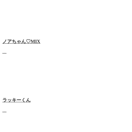
ノアちゃん♡‬MIX
…
ラッキーくん
…