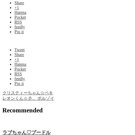
Share
+1
Hatena
Pocket
RSS
feedly
Pin it
Tweet
Share
+1
Hatena
Pocket
RSS
feedly
Pin it
クリスティーちゃん☆ペキ
レオンくん☆彡.。ボルゾイ
Recommended
ラブちゃん♡プードル