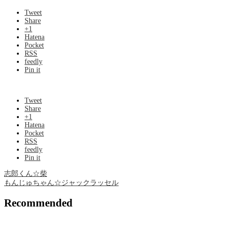
Tweet
Share
+1
Hatena
Pocket
RSS
feedly
Pin it
Tweet
Share
+1
Hatena
Pocket
RSS
feedly
Pin it
志郎くん☆柴
もんじゅちゃん☆ジャックラッセル
Recommended