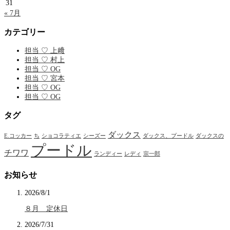
31
« 7月
カテゴリー
担当 ♡ 上﨑
担当 ♡ 村上
担当 ♡ OG
担当 ♡ 宮本
担当 ♡ OG
担当 ♡ OG
タグ
ダックス
E.コッカー
ち
ショコラティエ
シーズー
ダックス、プードル
ダックスの
プードル
チワワ
ランディー
レディ
宗一郎
お知らせ
2026/8/1
８月 定休日
2026/7/31