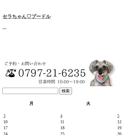
セラちゃん♡プードル
…
検
索:
月
火
3
4
5
10
11
12
17
18
19
24
25
26