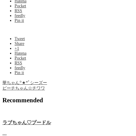
Hatena
Pocket
RSS
feedly
Pin it
Tweet
Share
+1
Hatena
Pocket
RSS
feedly
Pin it
華ちゃん꙳★*ﾟシーズー
ピーチちゃん☆チワワ
Recommended
ラブちゃん♡プードル
…