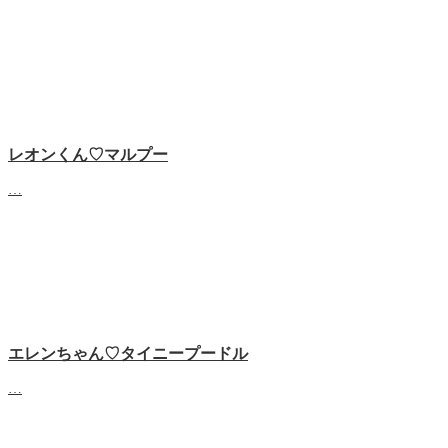
レオンくん♡マルプー
…
エレンちゃん♡タイニープードル
…