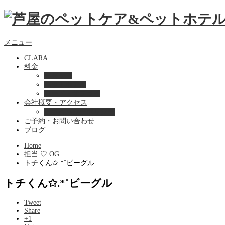
メニュー
CLARA
料金
美容ケア
ペットホテル
フード・サプライ
会社概要・アクセス
プライバシーポリシー
ご予約・お問い合わせ
ブログ
Home
担当 ♡ OG
トチくん✩.*˚ビーグル
トチくん✩.*˚ビーグル
Tweet
Share
+1