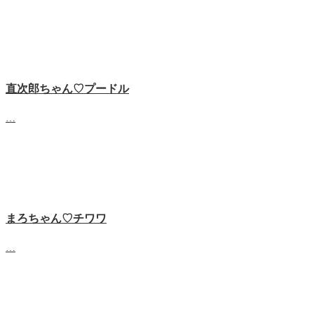
直次郎ちゃん♡プードル
…
まろちゃん♡チワワ
…