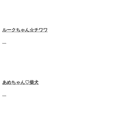
ルークちゃん☆チワワ
…
あめちゃん♡‬柴犬
…