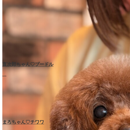
直次郎ちゃん♡プードル
…
まろちゃん♡チワワ