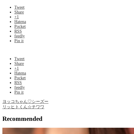
Tweet
Share
+1
Hatena
Pocket
RSS
feedly
Pin it
Tweet
Share
+1
Hatena
Pocket
RSS
feedly
Pin it
ヨッコちゃん♡シーズー
リッヒトくん☆チワワ
Recommended