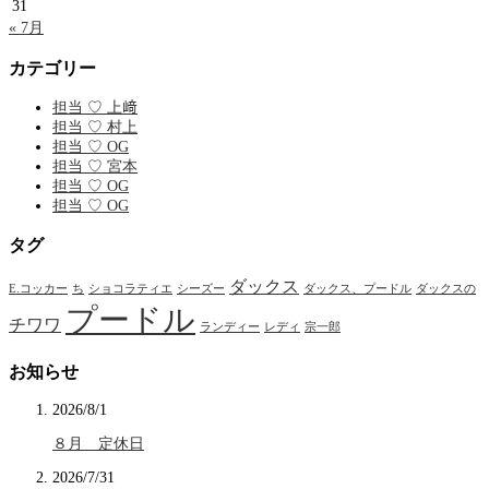
31
« 7月
カテゴリー
担当 ♡ 上﨑
担当 ♡ 村上
担当 ♡ OG
担当 ♡ 宮本
担当 ♡ OG
担当 ♡ OG
タグ
ダックス
E.コッカー
ち
ショコラティエ
シーズー
ダックス、プードル
ダックスの
プードル
チワワ
ランディー
レディ
宗一郎
お知らせ
2026/8/1
８月 定休日
2026/7/31