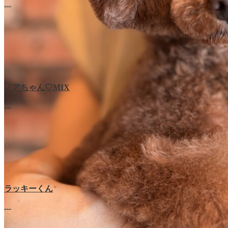
…
ノアちゃん♡‬MIX
…
ラッキーくん
…