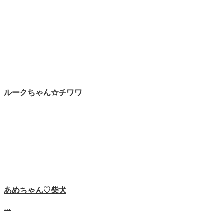
…
ルークちゃん☆チワワ
…
あめちゃん♡‬柴犬
…