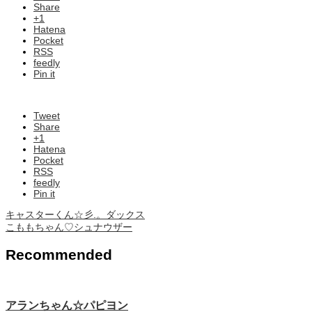
Share
+1
Hatena
Pocket
RSS
feedly
Pin it
Tweet
Share
+1
Hatena
Pocket
RSS
feedly
Pin it
キャスターくん☆彡.。ダックス
こももちゃん♡シュナウザー
Recommended
アランちゃん☆パピヨン