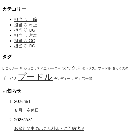
カテゴリー
担当 ♡ 上﨑
担当 ♡ 村上
担当 ♡ OG
担当 ♡ 宮本
担当 ♡ OG
担当 ♡ OG
タグ
ダックス
E.コッカー
ち
ショコラティエ
シーズー
ダックス、プードル
ダックスの
プードル
チワワ
ランディー
レディ
宗一郎
お知らせ
2026/8/1
８月 定休日
2026/7/31
お盆期間中のホテル料金・ご予約状況