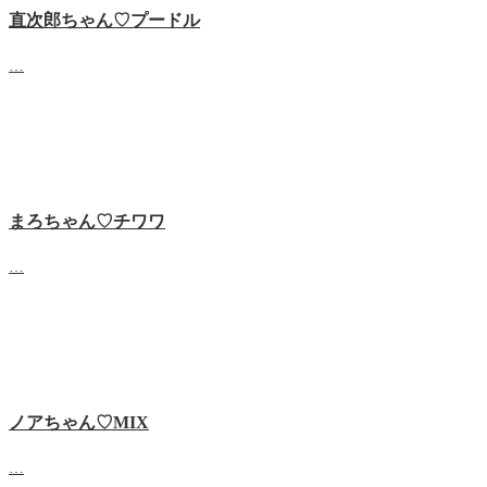
直次郎ちゃん♡プードル
…
まろちゃん♡チワワ
…
ノアちゃん♡‬MIX
…