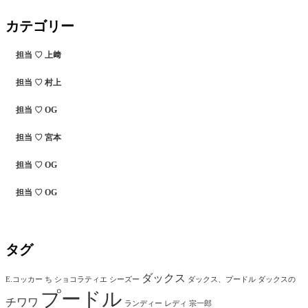
カテゴリー
担当 ♡ 上﨑
担当 ♡ 村上
担当 ♡ OG
担当 ♡ 宮本
担当 ♡ OG
担当 ♡ OG
タグ
ダックス
E.コッカー
ち
ショコラティエ
シーズー
ダックス、プードル
ダックスの
プードル
チワワ
ランディー
レディ
宗一郎