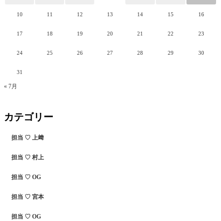
10
11
12
13
14
15
16
17
18
19
20
21
22
23
24
25
26
27
28
29
30
31
« 7月
カテゴリー
担当 ♡ 上﨑
担当 ♡ 村上
担当 ♡ OG
担当 ♡ 宮本
担当 ♡ OG