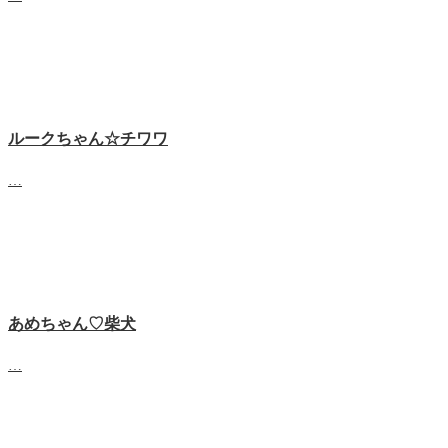
ルークちゃん☆チワワ
…
あめちゃん♡‬柴犬
…