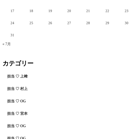
17
18
19
20
21
22
23
24
25
26
27
28
29
30
31
« 7月
カテゴリー
担当 ♡ 上﨑
担当 ♡ 村上
担当 ♡ OG
担当 ♡ 宮本
担当 ♡ OG
担当 ♡ OG