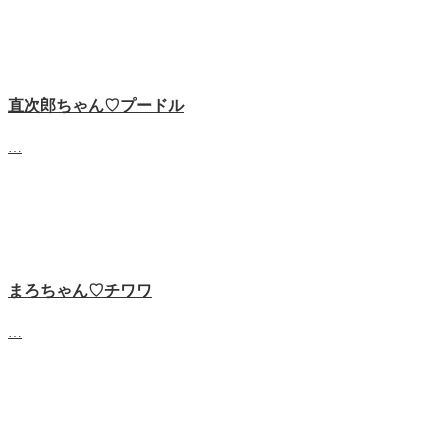
直次郎ちゃん♡プードル
…
まろちゃん♡チワワ
…