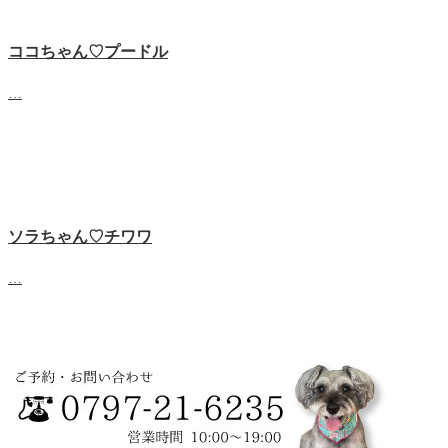
ココちゃん♡‬プードル
…
ソラちゃん♡‬チワワ
…