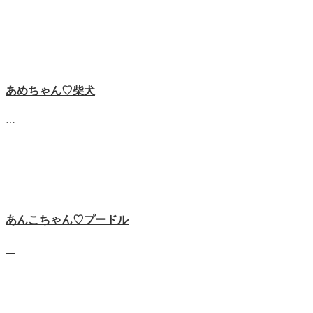
あめちゃん♡‬柴犬
…
あんこちゃん♡‬プードル
…