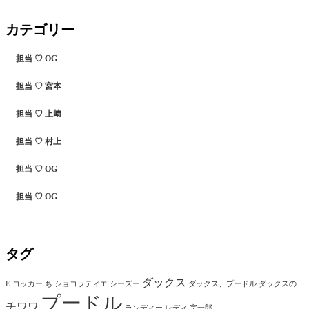
カテゴリー
担当 ♡ OG
担当 ♡ 宮本
担当 ♡ 上﨑
担当 ♡ 村上
担当 ♡ OG
担当 ♡ OG
タグ
ダックス
E.コッカー
ち
ショコラティエ
シーズー
ダックス、プードル
ダックスの
プードル
チワワ
ランディー
レディ
宗一郎