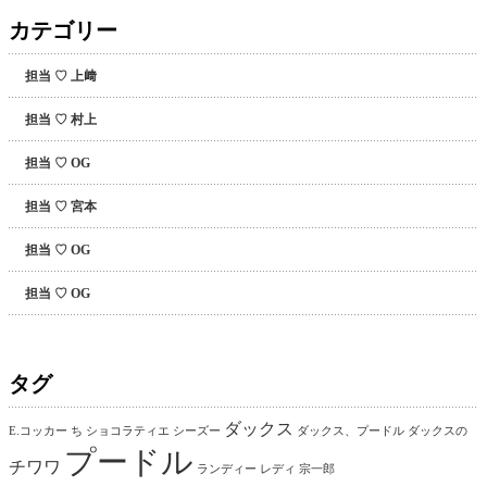
カテゴリー
担当 ♡ 上﨑
担当 ♡ 村上
担当 ♡ OG
担当 ♡ 宮本
担当 ♡ OG
担当 ♡ OG
タグ
ダックス
E.コッカー
ち
ショコラティエ
シーズー
ダックス、プードル
ダックスの
プードル
チワワ
ランディー
レディ
宗一郎