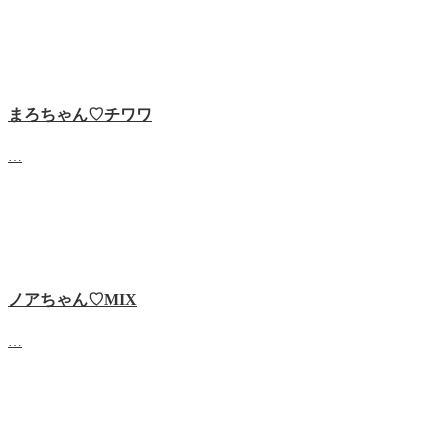
まろちゃん♡チワワ
…
ノアちゃん♡‬MIX
…