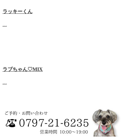
ラッキーくん
…
ラブちゃん♡MIX
…