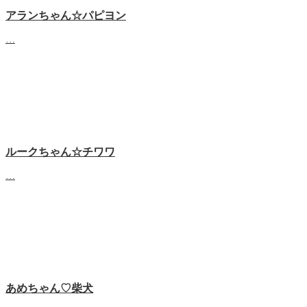
アランちゃん☆パピヨン
…
ルークちゃん☆チワワ
…
あめちゃん♡‬柴犬