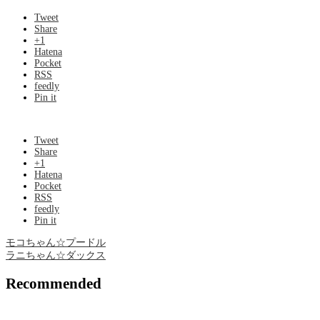
Tweet
Share
+1
Hatena
Pocket
RSS
feedly
Pin it
Tweet
Share
+1
Hatena
Pocket
RSS
feedly
Pin it
モコちゃん☆プードル
ラニちゃん☆ダックス
Recommended