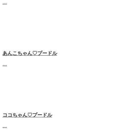
…
あんこちゃん♡‬プードル
…
ココちゃん♡‬プードル
…