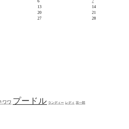
6
7
13
14
20
21
27
28
プードル
チワワ
ランディー
レディ
宗一郎