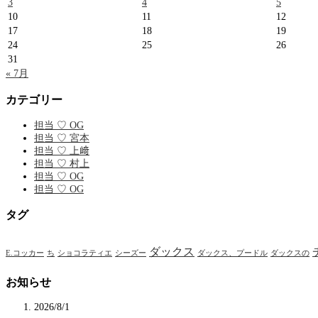
3
4
5
10
11
12
17
18
19
24
25
26
31
« 7月
カテゴリー
担当 ♡ OG
担当 ♡ 宮本
担当 ♡ 上﨑
担当 ♡ 村上
担当 ♡ OG
担当 ♡ OG
タグ
ダックス
E.コッカー
ち
ショコラティエ
シーズー
ダックス、プードル
ダックスの
お知らせ
2026/8/1