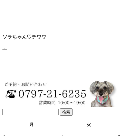
ソラちゃん♡‬チワワ
…
検
索:
月
火