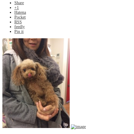
Share
+1
Hatena
Pocket
RSS
feedly
Pin it