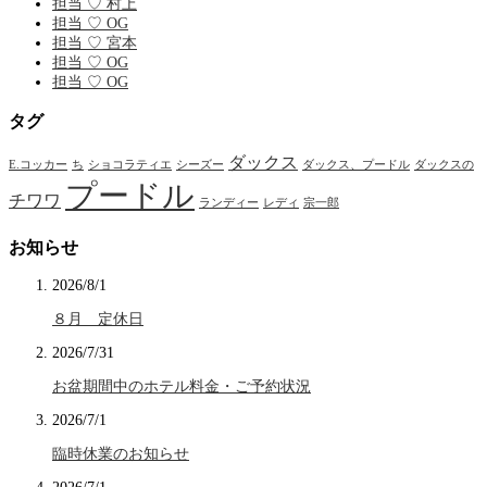
担当 ♡ 村上
担当 ♡ OG
担当 ♡ 宮本
担当 ♡ OG
担当 ♡ OG
タグ
ダックス
E.コッカー
ち
ショコラティエ
シーズー
ダックス、プードル
ダックスの
プードル
チワワ
ランディー
レディ
宗一郎
お知らせ
2026/8/1
８月 定休日
2026/7/31
お盆期間中のホテル料金・ご予約状況
2026/7/1
臨時休業のお知らせ