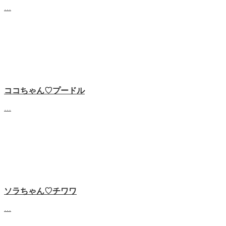
…
ココちゃん♡‬プードル
…
ソラちゃん♡‬チワワ
…