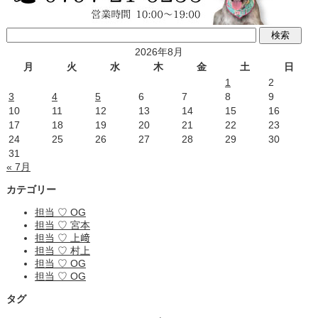
2026年8月
月
火
水
木
金
土
日
1
2
3
4
5
6
7
8
9
10
11
12
13
14
15
16
17
18
19
20
21
22
23
24
25
26
27
28
29
30
31
« 7月
カテゴリー
担当 ♡ OG
担当 ♡ 宮本
担当 ♡ 上﨑
担当 ♡ 村上
担当 ♡ OG
担当 ♡ OG
タグ