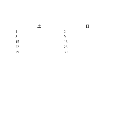
土
日
1
2
8
9
15
16
22
23
29
30