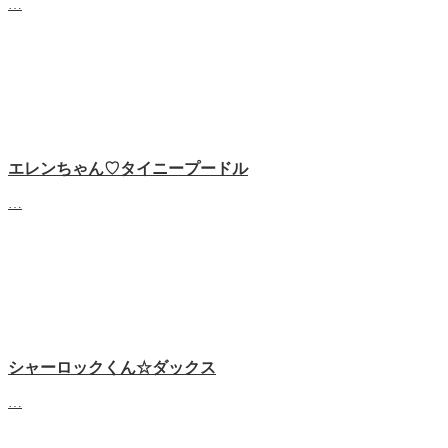
…
エレンちゃん♡タイニープードル
…
シャーロックくん☆ダックス
…