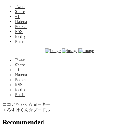
Tweet
Share
+1
Hatena
Pocket
RSS
feedly
Pin it
Tweet
Share
+1
Hatena
Pocket
RSS
feedly
Pin it
ココアちゃん☆ヨーキー
くろすけくん☆プードル
Recommended