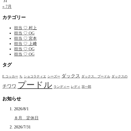
31
« 7月
カテゴリー
担当 ♡ 村上
担当 ♡ OG
担当 ♡ 宮本
担当 ♡ 上﨑
担当 ♡ OG
担当 ♡ OG
タグ
ダックス
E.コッカー
ち
ショコラティエ
シーズー
ダックス、プードル
ダックスの
プードル
チワワ
ランディー
レディ
宗一郎
お知らせ
2026/8/1
８月 定休日
2026/7/31