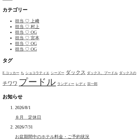
カテゴリー
担当 ♡ 上﨑
担当 ♡ 村上
担当 ♡ OG
担当 ♡ 宮本
担当 ♡ OG
担当 ♡ OG
タグ
ダックス
E.コッカー
ち
ショコラティエ
シーズー
ダックス、プードル
ダックスの
プードル
チワワ
ランディー
レディ
宗一郎
お知らせ
2026/8/1
８月 定休日
2026/7/31
お盆期間中のホテル料金・ご予約状況