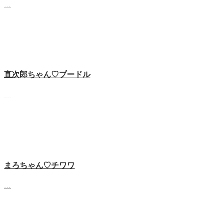
…
直次郎ちゃん♡プードル
…
まろちゃん♡チワワ
…