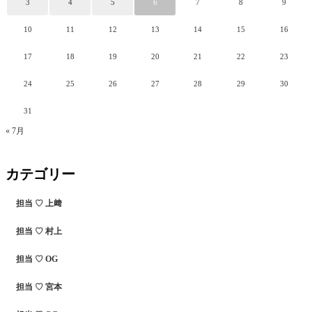
3
4
5
6
7
8
9
10
11
12
13
14
15
16
17
18
19
20
21
22
23
24
25
26
27
28
29
30
31
« 7月
カテゴリー
担当 ♡ 上﨑
担当 ♡ 村上
担当 ♡ OG
担当 ♡ 宮本