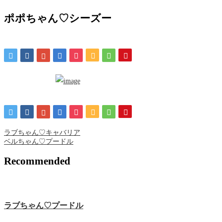
ポポちゃん♡シーズー
ラブちゃん♡キャバリア
ベルちゃん♡プードル
Recommended
ラブちゃん♡プードル