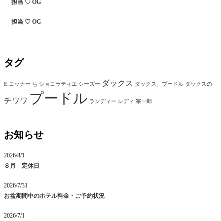
担当 ♡ OG
担当 ♡ OG
タグ
ダックス
E.コッカー
ち
ショコラティエ
シーズー
ダックス、プードル
ダックスの
プードル
チワワ
ランディー
レディ
宗一郎
お知らせ
2026/8/1
８月 定休日
2026/7/31
お盆期間中のホテル料金・ご予約状況
2026/7/1