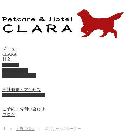
メニュー
CLARA
料金
美容ケア
ペットホテル
フード・サプライ
会社概要・アクセス
プライバシーポリシー
ご予約・お問い合わせ
ブログ
Home
担当 ♡ OG
ポポちゃん♡シーズー