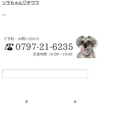
ソラちゃん♡‬チワワ
…
月
火