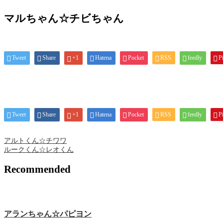
マルちゃん☆チビちゃん
Tweet
Share
+1
Hatena
Pocket
RSS
feedly
Pi
Tweet
Share
+1
Hatena
Pocket
RSS
feedly
Pi
アルトくん☆チワワ
ルークくん☆レオくん
Recommended
アランちゃん☆パピヨン