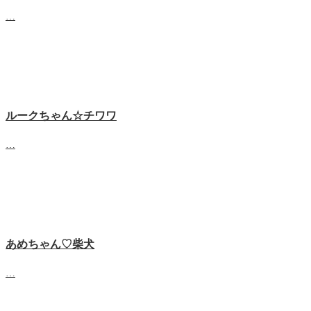
…
ルークちゃん☆チワワ
…
あめちゃん♡‬柴犬
…