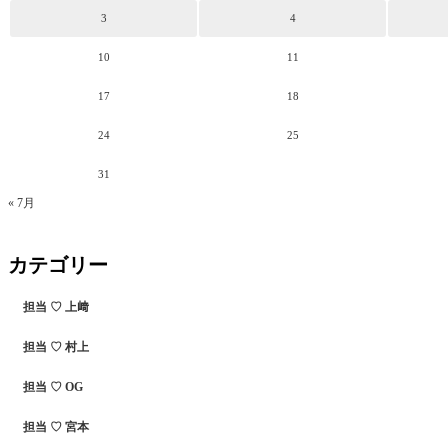
3
4
10
11
17
18
24
25
31
« 7月
カテゴリー
担当 ♡ 上﨑
担当 ♡ 村上
担当 ♡ OG
担当 ♡ 宮本