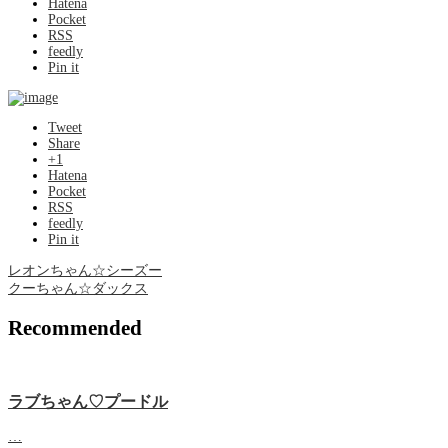
Hatena
Pocket
RSS
feedly
Pin it
Tweet
Share
+1
Hatena
Pocket
RSS
feedly
Pin it
レオンちゃん☆シーズー
クーちゃん☆ダックス
Recommended
ラブちゃん♡プードル
…