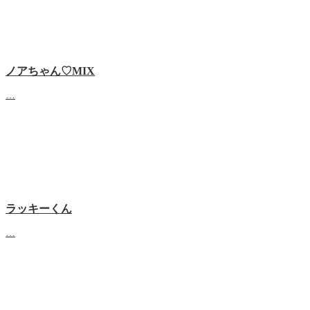
ノアちゃん♡‬MIX
…
ラッキーくん
…