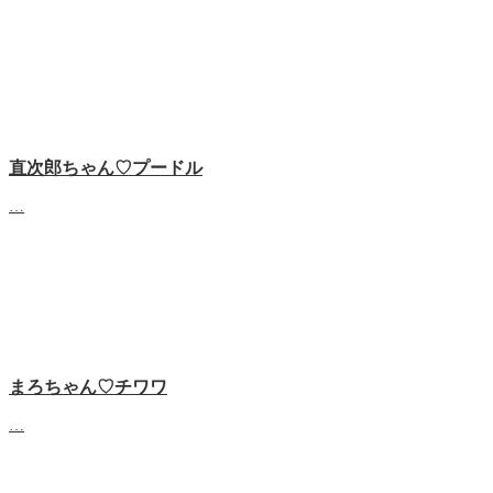
直次郎ちゃん♡プードル
…
まろちゃん♡チワワ
…