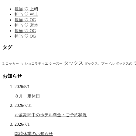
担当 ♡ 上﨑
担当 ♡ 村上
担当 ♡ OG
担当 ♡ 宮本
担当 ♡ OG
担当 ♡ OG
タグ
ダックス
E.コッカー
ち
ショコラティエ
シーズー
ダックス、プードル
ダックスの
お知らせ
2026/8/1
８月 定休日
2026/7/31
お盆期間中のホテル料金・ご予約状況
2026/7/1
臨時休業のお知らせ