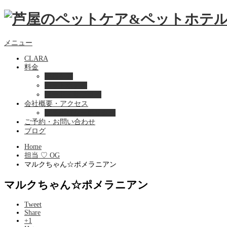
メニュー
CLARA
料金
美容ケア
ペットホテル
フード・サプライ
会社概要・アクセス
プライバシーポリシー
ご予約・お問い合わせ
ブログ
Home
担当 ♡ OG
マルクちゃん☆ポメラニアン
マルクちゃん☆ポメラニアン
Tweet
Share
+1