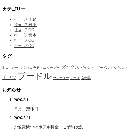
カテゴリー
担当 ♡ 上﨑
担当 ♡ 村上
担当 ♡ OG
担当 ♡ 宮本
担当 ♡ OG
担当 ♡ OG
タグ
ダックス
E.コッカー
ち
ショコラティエ
シーズー
ダックス、プードル
ダックスの
プードル
チワワ
ランディー
レディ
宗一郎
お知らせ
2026/8/1
８月 定休日
2026/7/31
お盆期間中のホテル料金・ご予約状況