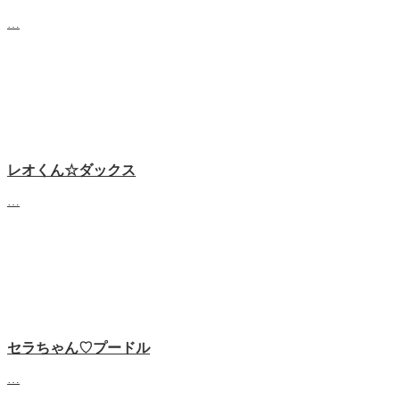
…
レオくん☆ダックス
…
セラちゃん♡プードル
…