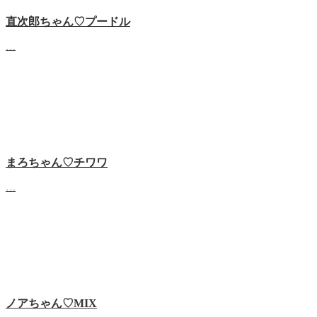
直次郎ちゃん♡プードル
…
まろちゃん♡チワワ
…
ノアちゃん♡‬MIX