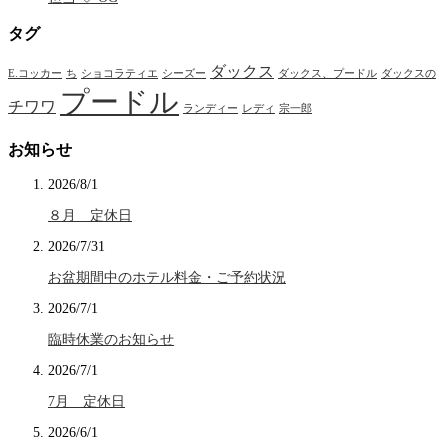
タグ
ダックス
E.コッカー
ち
ショコラティエ
シーズー
ダックス、プードル
ダックスの
プードル
チワワ
ランディー
レディ
宗一郎
お知らせ
2026/8/1
８月 定休日
2026/7/31
お盆期間中のホテル料金・ご予約状況
2026/7/1
臨時休業のお知らせ
2026/7/1
7月 定休日
2026/6/1