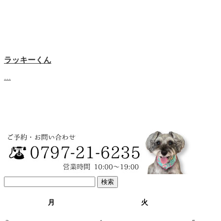
ラッキーくん
…
検
索:
月
火