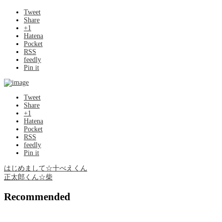
Tweet
Share
+1
Hatena
Pocket
RSS
feedly
Pin it
Tweet
Share
+1
Hatena
Pocket
RSS
feedly
Pin it
はじめまして☆十べえくん
正太郎くん☆柴
Recommended