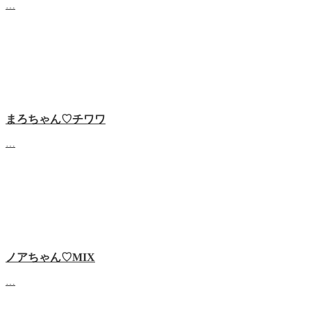
…
まろちゃん♡チワワ
…
ノアちゃん♡‬MIX
…