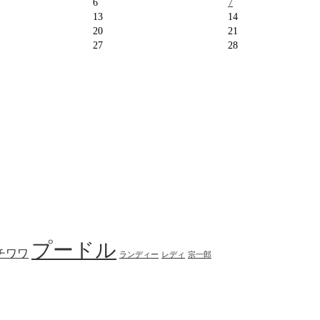
6
7
13
14
20
21
27
28
プードル
チワワ
ランディー
レディ
宗一郎