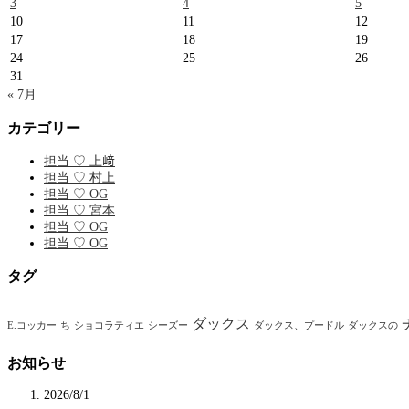
3
4
5
10
11
12
17
18
19
24
25
26
31
« 7月
カテゴリー
担当 ♡ 上﨑
担当 ♡ 村上
担当 ♡ OG
担当 ♡ 宮本
担当 ♡ OG
担当 ♡ OG
タグ
ダックス
E.コッカー
ち
ショコラティエ
シーズー
ダックス、プードル
ダックスの
お知らせ
2026/8/1