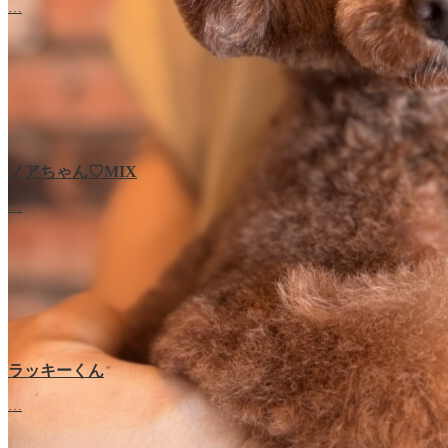
…
ノアちゃん♡‬MIX
…
ラッキーくん
…