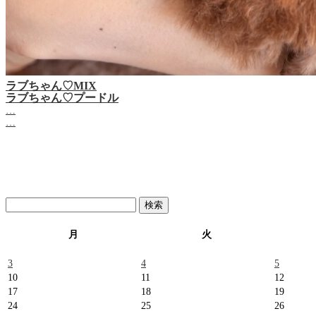
ラブちゃん♡MIX
ラブちゃん♡プードル
…
…
検
索:
月
火
3
4
5
10
11
12
17
18
19
24
25
26