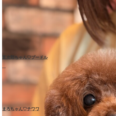
直次郎ちゃん♡プードル
…
まろちゃん♡チワワ