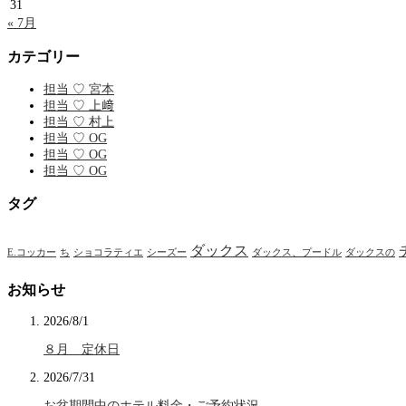
31
« 7月
カテゴリー
担当 ♡ 宮本
担当 ♡ 上﨑
担当 ♡ 村上
担当 ♡ OG
担当 ♡ OG
担当 ♡ OG
タグ
ダックス
E.コッカー
ち
ショコラティエ
シーズー
ダックス、プードル
ダックスの
お知らせ
2026/8/1
８月 定休日
2026/7/31
お盆期間中のホテル料金・ご予約状況