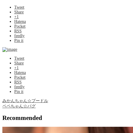
Tweet
Share
+1
Hatena
Pocket
RSS
feedly
Pin it
Tweet
Share
+1
Hatena
Pocket
RSS
feedly
Pin it
みかんちゃん☆プードル
ペペちゃん☆パグ
Recommended