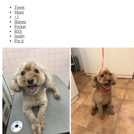
Tweet
Share
+1
Hatena
Pocket
RSS
feedly
Pin it