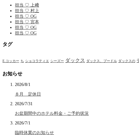
担当 ♡ 上﨑
担当 ♡ 村上
担当 ♡ OG
担当 ♡ 宮本
担当 ♡ OG
担当 ♡ OG
タグ
ダックス
E.コッカー
ち
ショコラティエ
シーズー
ダックス、プードル
ダックスの
お知らせ
2026/8/1
８月 定休日
2026/7/31
お盆期間中のホテル料金・ご予約状況
2026/7/1
臨時休業のお知らせ