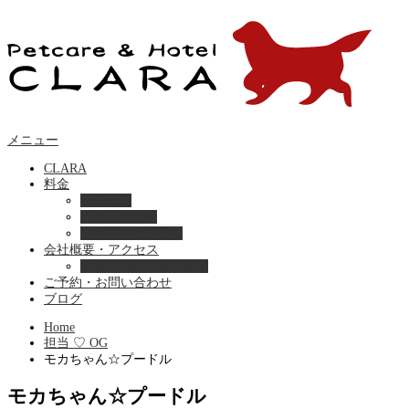
メニュー
CLARA
料金
美容ケア
ペットホテル
フード・サプライ
会社概要・アクセス
プライバシーポリシー
ご予約・お問い合わせ
ブログ
Home
担当 ♡ OG
モカちゃん☆プードル
モカちゃん☆プードル