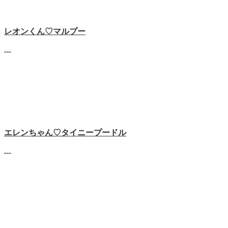
レオンくん♡マルプー
…
エレンちゃん♡タイニープードル
…