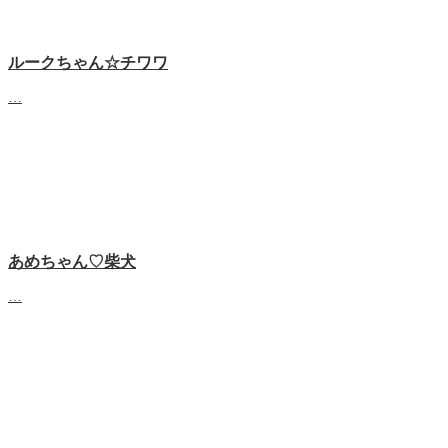
ルークちゃん☆チワワ
…
あめちゃん♡‬柴犬
…