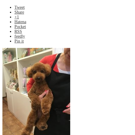
Tweet
Share
+1
Hatena
Pocket
RSS
feedly
Pin it