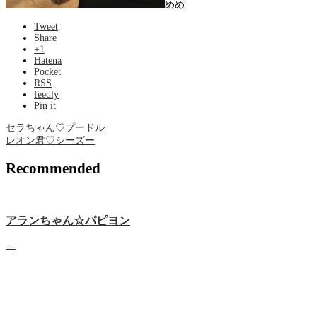
めめ
Tweet
Share
+1
Hatena
Pocket
RSS
feedly
Pin it
セラちゃん♡プードル
レオン君♡シーズー
Recommended
アランちゃん☆パピヨン
…