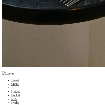
Tweet
Share
+1
Hatena
Pocket
RSS
feedly