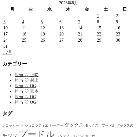
索:
2026年8月
月
火
水
木
金
土
日
1
2
3
4
5
6
7
8
9
10
11
12
13
14
15
16
17
18
19
20
21
22
23
24
25
26
27
28
29
30
31
« 7月
カテゴリー
担当 ♡ 上﨑
担当 ♡ 村上
担当 ♡ OG
担当 ♡ 宮本
担当 ♡ OG
担当 ♡ OG
タグ
ダックス
E.コッカー
ち
ショコラティエ
シーズー
ダックス、プードル
ダックスの
プードル
チワワ
ランディー
レディ
宗一郎