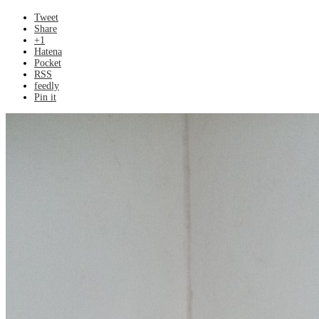
Tweet
Share
+1
Hatena
Pocket
RSS
feedly
Pin it