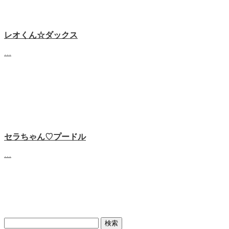
レオくん☆ダックス
…
セラちゃん♡プードル
…
検