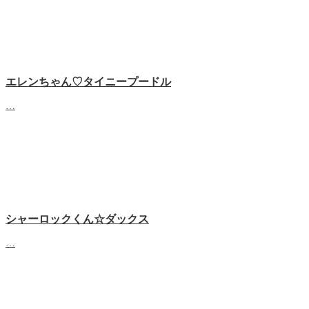
エレンちゃん♡タイニープードル
…
シャーロックくん☆ダックス
…