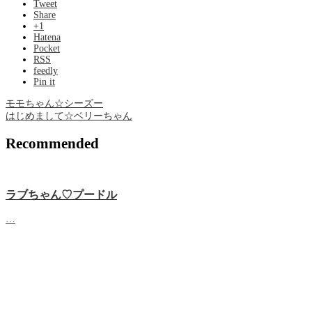
Tweet
Share
+1
Hatena
Pocket
RSS
feedly
Pin it
モモちゃん☆シーズー
はじめまして☆ベリーちゃん
Recommended
ラブちゃん♡プードル
…