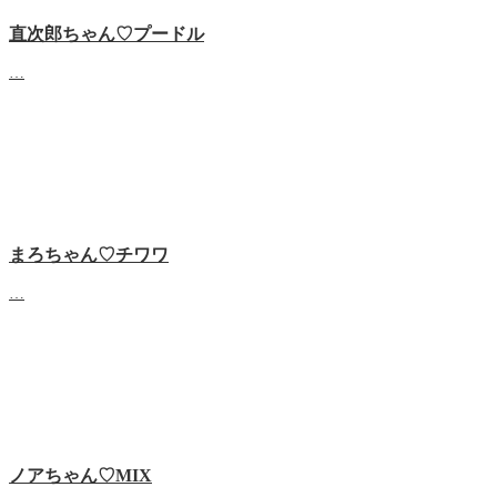
直次郎ちゃん♡プードル
…
まろちゃん♡チワワ
…
ノアちゃん♡‬MIX