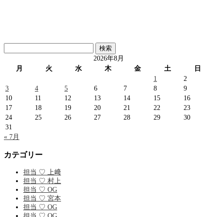
検
索:
2026年8月
月
火
水
木
金
土
日
1
2
3
4
5
6
7
8
9
10
11
12
13
14
15
16
17
18
19
20
21
22
23
24
25
26
27
28
29
30
31
« 7月
カテゴリー
担当 ♡ 上﨑
担当 ♡ 村上
担当 ♡ OG
担当 ♡ 宮本
担当 ♡ OG
担当 ♡ OG