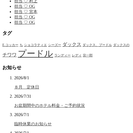
担当 ♡ 村上
担当 ♡ OG
担当 ♡ 宮本
担当 ♡ OG
担当 ♡ OG
タグ
ダックス
E.コッカー
ち
ショコラティエ
シーズー
ダックス、プードル
ダックスの
プードル
チワワ
ランディー
レディ
宗一郎
お知らせ
2026/8/1
８月 定休日
2026/7/31
お盆期間中のホテル料金・ご予約状況
2026/7/1
臨時休業のお知らせ