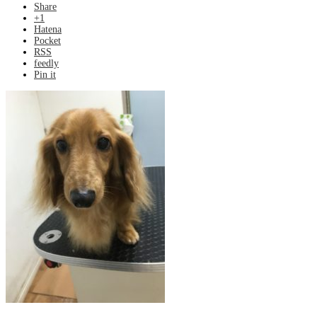
Share
+1
Hatena
Pocket
RSS
feedly
Pin it