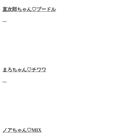
直次郎ちゃん♡プードル
…
まろちゃん♡チワワ
…
ノアちゃん♡‬MIX